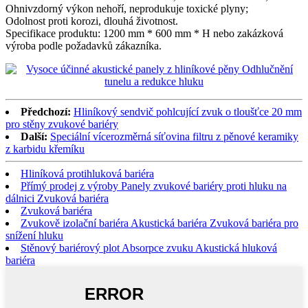
Ohnivzdorný výkon nehoří, neprodukuje toxické plyny;
Odolnost proti korozi, dlouhá životnost.
Specifikace produktu: 1200 mm * 600 mm * H nebo zakázková
výroba podle požadavků zákazníka.
Předchozí:
Hliníkový sendvič pohlcující zvuk o tloušťce 20 mm
pro stěny zvukové bariéry
Další:
Speciální vícerozměrná síťovina filtru z pěnové keramiky
z karbidu křemíku
Hliníková protihluková bariéra
Přímý prodej z výroby Panely zvukové bariéry proti hluku na
dálnici Zvuková bariéra
Zvuková bariéra
Zvukově izolační bariéra Akustická bariéra Zvuková bariéra pro
snížení hluku
Stěnový bariérový plot Absorpce zvuku Akustická hluková
bariéra