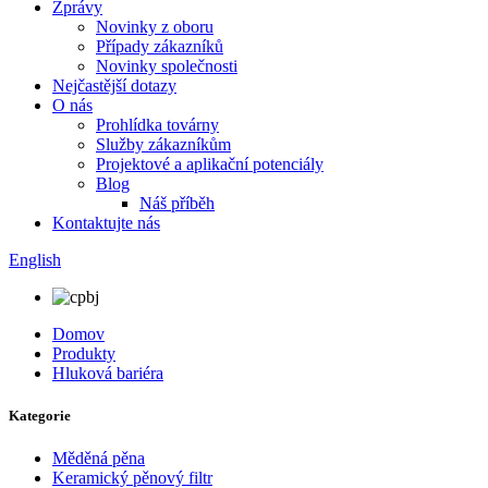
Zprávy
Novinky z oboru
Případy zákazníků
Novinky společnosti
Nejčastější dotazy
O nás
Prohlídka továrny
Služby zákazníkům
Projektové a aplikační potenciály
Blog
Náš příběh
Kontaktujte nás
English
Domov
Produkty
Hluková bariéra
Kategorie
Měděná pěna
Keramický pěnový filtr