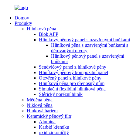
Domov
Produkty
Hliníková pěna
Blok AFP
Hliníkový pěnový panel s uzavřenými buňkami
Hliníková pěna s uzavřenými buňkami s
děrovanými otvory
Hliníkový pěnový panel s uzavřenými
buňkami
Sendvičový panel z hliníkové pěny
Hliníkový pěnový kompozitní panel
Otevřený panel z hliníkové pěny
Hliníková pěna pro přenosný dům
Simulační flexibilní hliníková pěna
Sférický porézní hliník
Měděná pěna
Niklová pěna
Hluková bariéra
Keramický pěnový filtr
Alumina
Karbid křemíku
oxid zirkoničitý