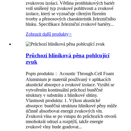
zvukovou izolaci. Většina protihlukových bariér
volí smíšený typ zvukové pohltivosti a zvukové
izolace, který se vyznačuje cíleným řízením
tvorby a přenosových charakteristik železničního
hluku. Specifikace železniční zvukové bariéry...
Zobrazit další produkty
>
Průchozí hliníková pěna pohlcující
zvuk
Popis produktu： Acoustic Through-Cell Foam
Aluminium je materiál používaný v aplikacích
akustické absorpce a zvukové izolace. Vyrábí se
vytvořením kontinuální průchozí buněčné
struktury v substrátu z hliníkové slitiny.
Vlastnosti produktu: 1. Výkon akustické
absorpce: buněčná struktura hliníkové pěny může
účinně absorbovat energii zvukových vln.
Zvuková vlna se po vstupu do průchozích otvorů
mnohokrát odrazí a rozptýlí, takže energie
zvukové vlny bude gradovat...