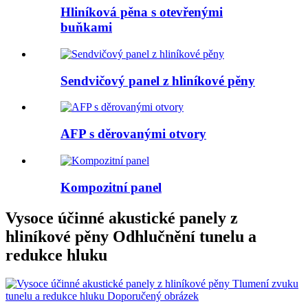
Hliníková pěna s otevřenými
buňkami
Sendvičový panel z hliníkové pěny
AFP s děrovanými otvory
Kompozitní panel
Vysoce účinné akustické panely z
hliníkové pěny Odhlučnění tunelu a
redukce hluku