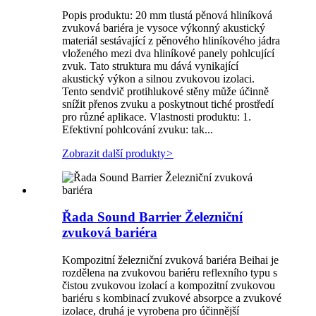
Popis produktu: 20 mm tlustá pěnová hliníková
zvuková bariéra je vysoce výkonný akustický
materiál sestávající z pěnového hliníkového jádra
vloženého mezi dva hliníkové panely pohlcující
zvuk. Tato struktura mu dává vynikající
akustický výkon a silnou zvukovou izolaci.
Tento sendvič protihlukové stěny může účinně
snížit přenos zvuku a poskytnout tiché prostředí
pro různé aplikace. Vlastnosti produktu: 1.
Efektivní pohlcování zvuku: tak...
Zobrazit další produkty
>
Řada Sound Barrier Železniční
zvuková bariéra
Kompozitní železniční zvuková bariéra Beihai je
rozdělena na zvukovou bariéru reflexního typu s
čistou zvukovou izolací a kompozitní zvukovou
bariéru s kombinací zvukové absorpce a zvukové
izolace, druhá je vyrobena pro účinnější