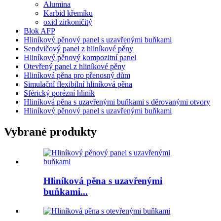
Alumina
Karbid křemíku
oxid zirkoničitý
Blok AFP
Hliníkový pěnový panel s uzavřenými buňkami
Sendvičový panel z hliníkové pěny
Hliníkový pěnový kompozitní panel
Otevřený panel z hliníkové pěny
Hliníková pěna pro přenosný dům
Simulační flexibilní hliníková pěna
Sférický porézní hliník
Hliníková pěna s uzavřenými buňkami s děrovanými otvory
Hliníkový pěnový panel s uzavřenými buňkami
Vybrané produkty
Hliníková pěna s uzavřenými
buňkami...