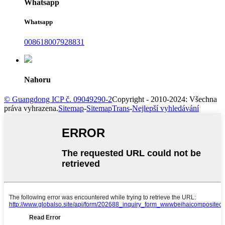
Whatsapp
Whatsapp
008618007928831
Nahoru
© Guangdong ICP č. 09049290-2
Copyright - 2010-2024: Všechna
práva vyhrazena.
Sitemap
-
SitemapTrans
-
Nejlepší vyhledávání