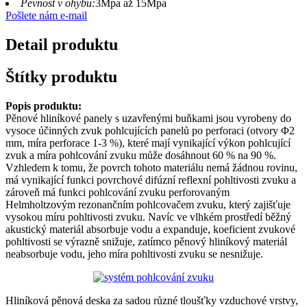
Pevnost v ohybu:
3Mpa až 15Mpa
Pošlete nám e-mail
Detail produktu
Štítky produktu
Popis produktu:
Pěnové hliníkové panely s uzavřenými buňkami jsou vyrobeny do
vysoce účinných zvuk pohlcujících panelů po perforaci (otvory Φ2
mm, míra perforace 1-3 %), které mají vynikající výkon pohlcující
zvuk a míra pohlcování zvuku může dosáhnout 60 % na 90 %.
Vzhledem k tomu, že povrch tohoto materiálu nemá žádnou rovinu,
má vynikající funkci povrchové difúzní reflexní pohltivosti zvuku a
zároveň má funkci pohlcování zvuku perforovaným
Helmholtzovým rezonančním pohlcovačem zvuku, který zajišťuje
vysokou míru pohltivosti zvuku. Navíc ve vlhkém prostředí běžný
akustický materiál absorbuje vodu a expanduje, koeficient zvukové
pohltivosti se výrazně snižuje, zatímco pěnový hliníkový materiál
neabsorbuje vodu, jeho míra pohltivosti zvuku se nesnižuje.
Hliníková pěnová deska za sadou různé tloušťky vzduchové vrstvy,