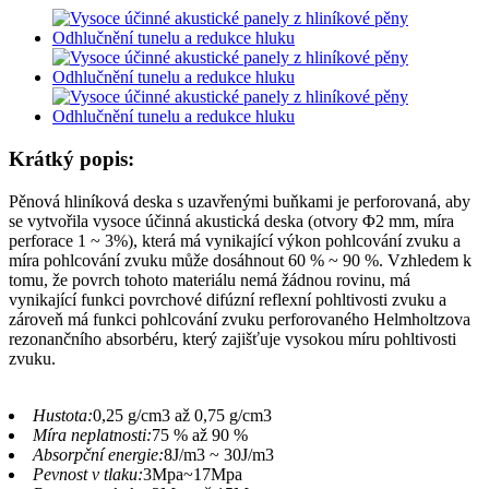
Krátký popis:
Pěnová hliníková deska s uzavřenými buňkami je perforovaná, aby
se vytvořila vysoce účinná akustická deska (otvory Φ2 mm, míra
perforace 1 ~ 3%), která má vynikající výkon pohlcování zvuku a
míra pohlcování zvuku může dosáhnout 60 % ~ 90 %. Vzhledem k
tomu, že povrch tohoto materiálu nemá žádnou rovinu, má
vynikající funkci povrchové difúzní reflexní pohltivosti zvuku a
zároveň má funkci pohlcování zvuku perforovaného Helmholtzova
rezonančního absorbéru, který zajišťuje vysokou míru pohltivosti
zvuku.
Hustota:
0,25 g/cm3 až 0,75 g/cm3
Míra neplatnosti:
75 % až 90 %
Absorpční energie:
8J/m3 ~ 30J/m3
Pevnost v tlaku:
3Mpa~17Mpa