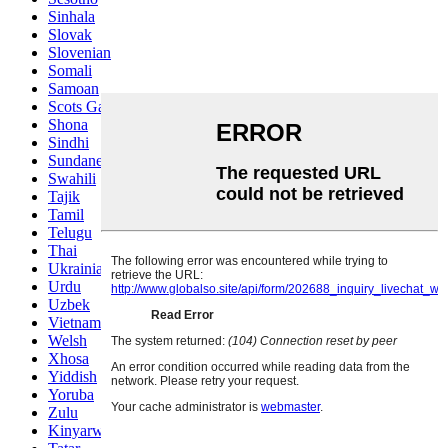
Sinhala
Slovak
Slovenian
Somali
Samoan
Scots Gaelic
Shona
Sindhi
Sundanese
Swahili
Tajik
Tamil
Telugu
Thai
Ukrainian
Urdu
Uzbek
Vietnamese
Welsh
Xhosa
Yiddish
Yoruba
Zulu
Kinyarwanda