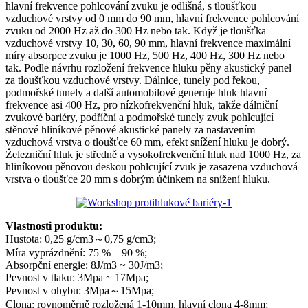
hlavní frekvence pohlcování zvuku je odlišná, s tloušťkou
vzduchové vrstvy od 0 mm do 90 mm, hlavní frekvence pohlcování
zvuku od 2000 Hz až do 300 Hz nebo tak. Když je tloušťka
vzduchové vrstvy 10, 30, 60, 90 mm, hlavní frekvence maximální
míry absorpce zvuku je 1000 Hz, 500 Hz, 400 Hz, 300 Hz nebo
tak. Podle návrhu rozložení frekvence hluku pěny akustický panel
za tloušťkou vzduchové vrstvy. Dálnice, tunely pod řekou,
podmořské tunely a další automobilové generuje hluk hlavní
frekvence asi 400 Hz, pro nízkofrekvenční hluk, takže dálniční
zvukové bariéry, podříční a podmořské tunely zvuk pohlcující
stěnové hliníkové pěnové akustické panely za nastavením
vzduchová vrstva o tloušťce 60 mm, efekt snížení hluku je dobrý.
Železniční hluk je středně a vysokofrekvenční hluk nad 1000 Hz, za
hliníkovou pěnovou deskou pohlcující zvuk je zasazena vzduchová
vrstva o tloušťce 20 mm s dobrým účinkem na snížení hluku.
Vlastnosti produktu:
Hustota: 0,25 g/cm3～0,75 g/cm3;
Míra vyprázdnění: 75 % – 90 %;
Absorpční energie: 8J/m3 ~ 30J/m3;
Pevnost v tlaku: 3Mpa ~ 17Mpa;
Pevnost v ohybu: 3Mpa～15Mpa;
Clona: rovnoměrně rozložená 1-10mm, hlavní clona 4-8mm;