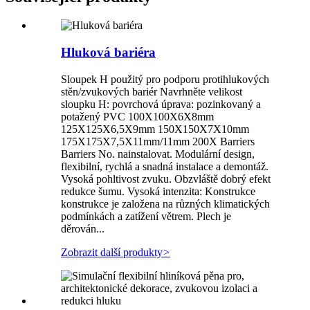
Hluková bariéra
Sloupek H použitý pro podporu protihlukových
stěn/zvukových bariér Navrhněte velikost
sloupku H: povrchová úprava: pozinkovaný a
potažený PVC 100X100X6X8mm
125X125X6,5X9mm 150X150X7X10mm
175X175X7,5X11mm/11mm 200X Barriers
Barriers No. nainstalovat. Modulární design,
flexibilní, rychlá a snadná instalace a demontáž.
Vysoká pohltivost zvuku. Obzvláště dobrý efekt
redukce šumu. Vysoká intenzita: Konstrukce
konstrukce je založena na různých klimatických
podmínkách a zatížení větrem. Plech je
děrován...
Zobrazit další produkty
>