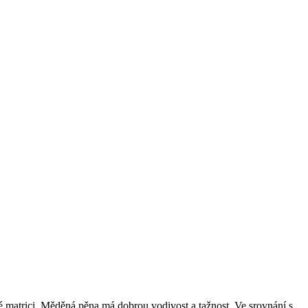
matrici. Měděná pěna má dobrou vodivost a tažnost. Ve srovnání s