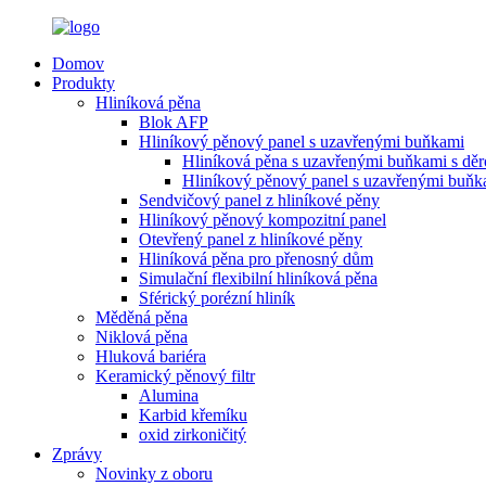
Domov
Produkty
Hliníková pěna
Blok AFP
Hliníkový pěnový panel s uzavřenými buňkami
Hliníková pěna s uzavřenými buňkami s dě
Hliníkový pěnový panel s uzavřenými buňk
Sendvičový panel z hliníkové pěny
Hliníkový pěnový kompozitní panel
Otevřený panel z hliníkové pěny
Hliníková pěna pro přenosný dům
Simulační flexibilní hliníková pěna
Sférický porézní hliník
Měděná pěna
Niklová pěna
Hluková bariéra
Keramický pěnový filtr
Alumina
Karbid křemíku
oxid zirkoničitý
Zprávy
Novinky z oboru