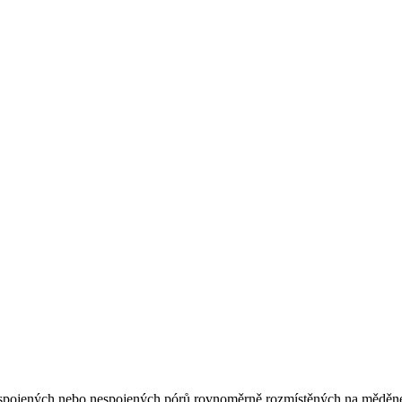
spojených nebo nespojených pórů rovnoměrně rozmístěných na měděné 