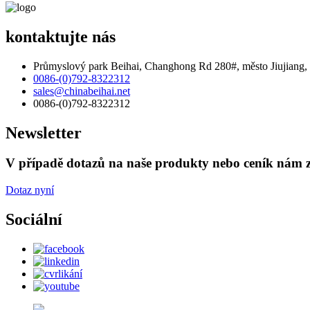
kontaktujte nás
Průmyslový park Beihai, Changhong Rd 280#, město Jiujiang, 
0086-(0)792-8322312
sales@chinabeihai.net
0086-(0)792-8322312
Newsletter
V případě dotazů na naše produkty nebo ceník nám z
Dotaz nyní
Sociální