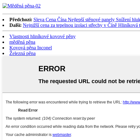
Předchozí:
Sleva Cena Čína Nejlepší stěnové panely Snížení hl
Další:
Nejnižší cena za tepelnou izolaci střechy v Číně Hliníková t
Vlastnosti hliníkové kovové pěny
měděná pěna
Kovová pěna Inconel
Železná pěna