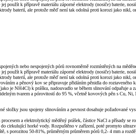
ej použít k přípravě materiálu záporné elektrody (nosiče) baterie, nosi
dy baterií, ale protože měď není tak odolná proti korozi jako nikl, om
spojených nebo nespojených pórů rovnoměrně rozmístěných na měděné 
ej použít k přípravě materiálu záporné elektrody (nosiče) baterie, nosi
dy baterií, ale protože měď není tak odolná proti korozi jako nikl, om
ováním a pěnový kov se připravuje přidáním pěnidla do roztaveného 
jako je NH4Cl) k prášku, nadouvadlo se během slinování odpařuje a z
videlným tvarem a pórovitostí do 95 %, včetně kovových pěn s Cu, Ni,
né složky jsou spojeny slinováním a pevnost dosahuje požadované vysoc
 procesem a elektrolytický měděný prášek, částice NaCl a přísady se ro
í do cirkulující horké vody. Rozpuštěno v zařízení, poté promyto ultr
é sítě, s porozitou 50-81%, průměrným průměrem pórů 0,2- 4 mm a rozdě