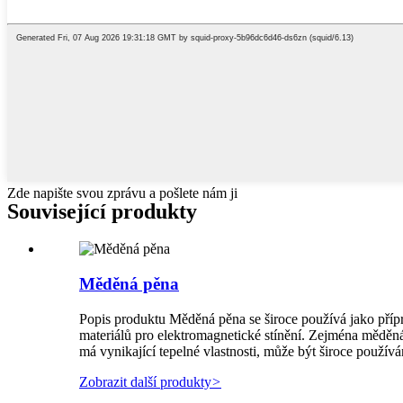
Zde napište svou zprávu a pošlete nám ji
Související produkty
Měděná pěna
Popis produktu Měděná pěna se široce používá jako přípra
materiálů pro elektromagnetické stínění. Zejména mědě
má vynikající tepelné vlastnosti, může být široce použív
Zobrazit další produkty
>