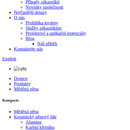
Případy zákazníků
Novinky společnosti
Nejčastější dotazy
O nás
Prohlídka továrny
Služby zákazníkům
Projektové a aplikační potenciály
Blog
Náš příběh
Kontaktujte nás
English
Domov
Produkty
Měděná pěna
Kategorie
Měděná pěna
Keramický pěnový filtr
Alumina
Karbid křemíku