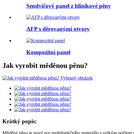
Sendvičový panel z hliníkové pěny
AFP s děrovanými otvory
Kompozitní panel
Jak vyrobit měděnou pěnu?
Krátký popis:
Měděná pěna je nový typ multifunkčního materiálu s velkým počtem 