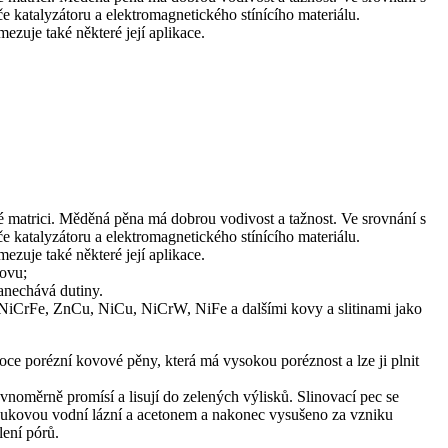
če katalyzátoru a elektromagnetického stínícího materiálu.
ezuje také některé její aplikace.
matrici. Měděná pěna má dobrou vodivost a tažnost. Ve srovnání s
če katalyzátoru a elektromagnetického stínícího materiálu.
ezuje také některé její aplikace.
kovu;
anechává dutiny.
 NiCrFe, ZnCu, NiCu, NiCrW, NiFe a dalšími kovy a slitinami jako
e porézní kovové pěny, která má vysokou poréznost a lze ji plnit
vnoměrně promísí a lisují do zelených výlisků. Slinovací pec se
azvukovou vodní lázní a acetonem a nakonec vysušeno za vzniku
lení pórů.