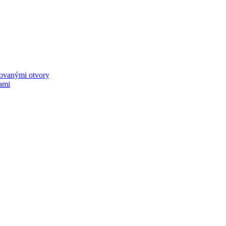
rovanými otvory
ami