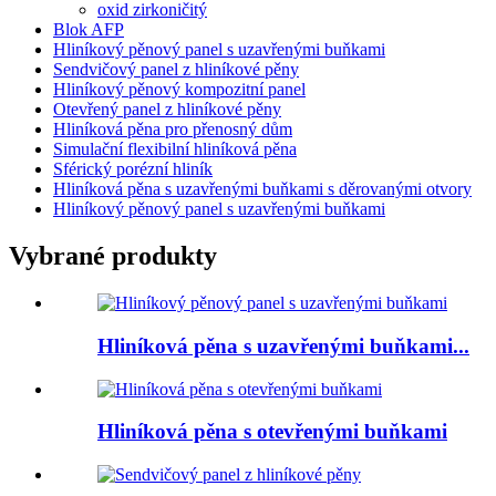
oxid zirkoničitý
Blok AFP
Hliníkový pěnový panel s uzavřenými buňkami
Sendvičový panel z hliníkové pěny
Hliníkový pěnový kompozitní panel
Otevřený panel z hliníkové pěny
Hliníková pěna pro přenosný dům
Simulační flexibilní hliníková pěna
Sférický porézní hliník
Hliníková pěna s uzavřenými buňkami s děrovanými otvory
Hliníkový pěnový panel s uzavřenými buňkami
Vybrané produkty
Hliníková pěna s uzavřenými buňkami...
Hliníková pěna s otevřenými buňkami