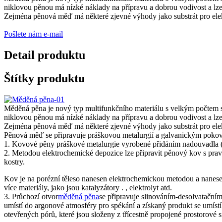
niklovou pěnou má nízké náklady na přípravu a dobrou vodivost a lze j
Zejména pěnová měď má některé zjevné výhody jako substrát pro elektro
Pošlete nám e-mail
Detail produktu
Štítky produktu
Měděná pěna je nový typ multifunkčního materiálu s velkým počtem 
niklovou pěnou má nízké náklady na přípravu a dobrou vodivost a lze j
Zejména pěnová měď má některé zjevné výhody jako substrát pro elektro
Pěnová měď se připravuje práškovou metalurgií a galvanickým pokov
1. Kovové pěny práškové metalurgie vyrobené přidáním nadouvadla (
2. Metodou elektrochemické depozice lze připravit pěnový kov s pra
kostry.
Kov je na porézní těleso nanesen elektrochemickou metodou a nanese
více materiály, jako jsou katalyzátory . , elektrolyt atd.
3. Průchozí otvor
měděná pěna
se připravuje slinováním-desolvatačním
umístí do argonové atmosféry pro spékání a získaný produkt se umíst
otevřených pórů, které jsou složeny z třícestně propojené prostorov