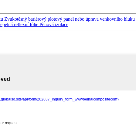
uku Zvukotěsný bariérový plotový panel nebo úprava venkovního hluku
epelná reflexní fólie Pěnová izolace